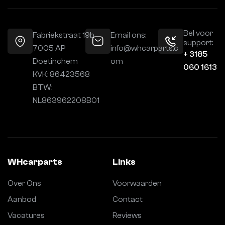
Bel voor
Fabriekstraat 19b
Email ons:
support:
7005 AP
info@whcarparts.c
+ 3185
Doetinchem
om
060 1613
KVK: 86423568
BTW:
NL863962208B01
WHcarparts
Links
Over Ons
Voorwaarden
Aanbod
Contact
Vacatures
Reviews